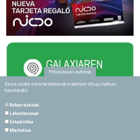
Pribatutasun-aukerak
Geure cookie eta bitartekoenak erabiltzen ditugu helburu
hauetarako:
Beharrezkoak
Lehentasunak
Estadistika
PAMPLONETARIOA
Marketina
Calle Sancho RamÃ­rez, s/n
31008 Pamplona, Navarra