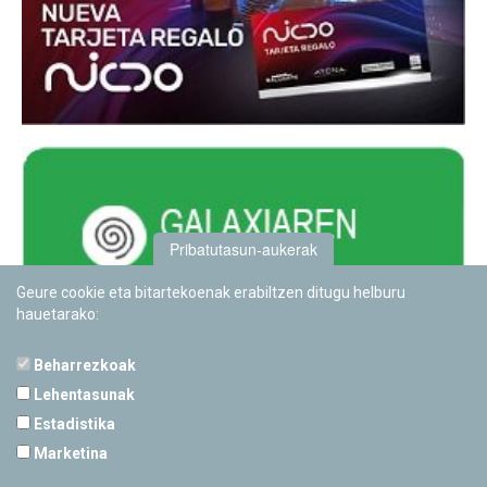
Pribatutasun-aukerak
Geure cookie eta bitartekoenak erabiltzen ditugu helburu
hauetarako:
Beharrezkoak
Lehentasunak
Estadistika
PAMPLONETARIOA
Marketina
Calle Sancho RamÃ­rez, s/n
31008 Pamplona, Navarra