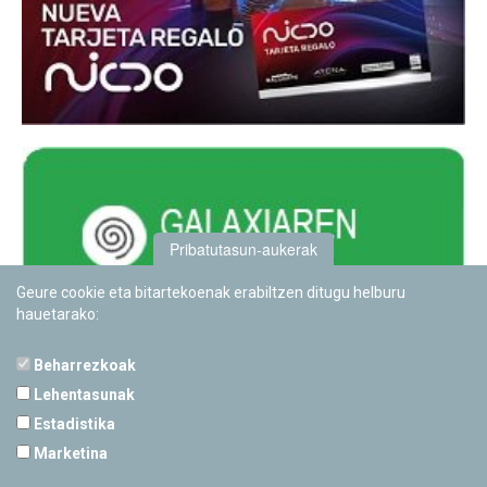
Pribatutasun-aukerak
Geure cookie eta bitartekoenak erabiltzen ditugu helburu
hauetarako:
Beharrezkoak
Lehentasunak
Estadistika
PAMPLONETARIOA
Marketina
Calle Sancho RamÃ­rez, s/n
31008 Pamplona, Navarra