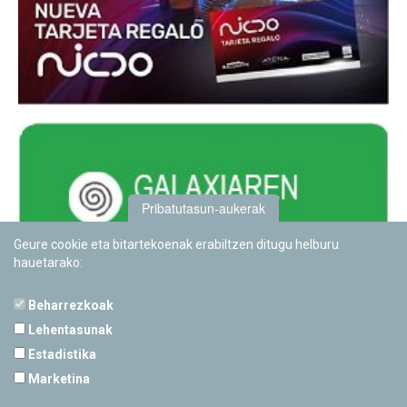
Pribatutasun-aukerak
Geure cookie eta bitartekoenak erabiltzen ditugu helburu
hauetarako:
Beharrezkoak
Lehentasunak
Estadistika
PAMPLONETARIOA
Marketina
Calle Sancho RamÃ­rez, s/n
31008 Pamplona, Navarra