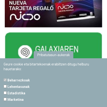
Pribatutasun-aukerak
Geure cookie eta bitartekoenak erabiltzen ditugu helburu
hauetarako:
Beharrezkoak
Lehentasunak
Estadistika
PAMPLONETARIOA
Marketina
Calle Sancho RamÃ­rez, s/n
31008 Pamplona, Navarra