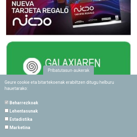
Pribatutasun-aukerak
Geure cookie eta bitartekoenak erabiltzen ditugu helburu
hauetarako:
Beharrezkoak
Lehentasunak
Estadistika
PAMPLONETARIOA
Marketina
Calle Sancho RamÃ­rez, s/n
31008 Pamplona, Navarra