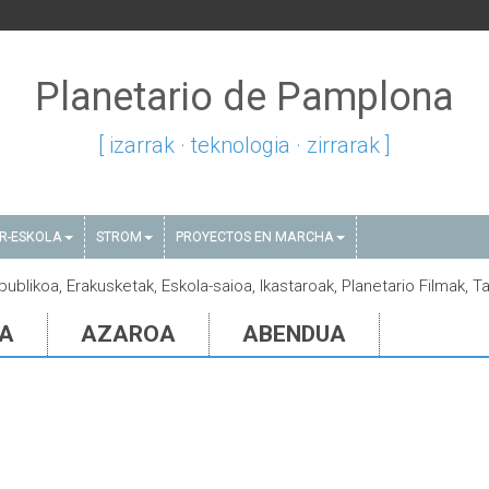
Planetario de Pamplona
[ izarrak · teknologia · zirrarak ]
AR-ESKOLA
STROM
PROYECTOS EN MARCHA
publikoa, Erakusketak, Eskola-saioa, Ikastaroak, Planetario Filmak, Ta
IA
AZAROA
ABENDUA