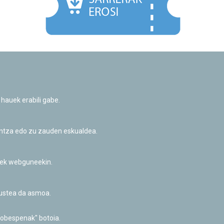
Facebook
Twitter
Youtube
Flickr
Instagr
 hauek erabili gabe.
Pribatutasun-politika eta Lege-oharra
Cookie-en politika
Informazio publikoa eskatzeko baimena
untza edo zu zauden eskualdea.
Irisgarritasuna
riek webguneekin.
akustea da asmoa.
hobespenak" botoia.