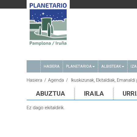
HASIERA
PLANETARIOA
ALBISTEAK
IZ
Hasiera
Agenda
Ikuskizunak, Ekitaldiak, Emanaldi 
ABUZTUA
IRAILA
URR
Ez dago ekitaldirik.