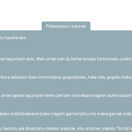
Pribatutasun-aukerak
uru hauetarako:
iten laguntzen dute. Web orriak ezin du behar bezala funtzionatu cookie
Iruñeko Planetarioaren zientzia-dibulgazio eta hezkuntza jarduerek
Fundación "la Caixa"ren sustapena dute.
 itxura aldatzen duen informazioa gogoratzeko, hala nola, gogoko hizk
ien jabeei laguntzen diete ulertzen nola elkarreragiten duten bisita
nakako erabiltzailearentzako iragarki garrantzitsu eta erakargarriak er
o, hautatu ala desautatu cookien aukerak, eta, ondoren, sakatu "Gorde 