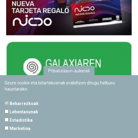
Pribatutasun-aukerak
Geure cookie eta bitartekoenak erabiltzen ditugu helburu
hauetarako:
Beharrezkoak
Lehentasunak
Estadistika
PAMPLONETARIOA
Marketina
Calle Sancho RamÃ­rez, s/n
31008 Pamplona, Navarra