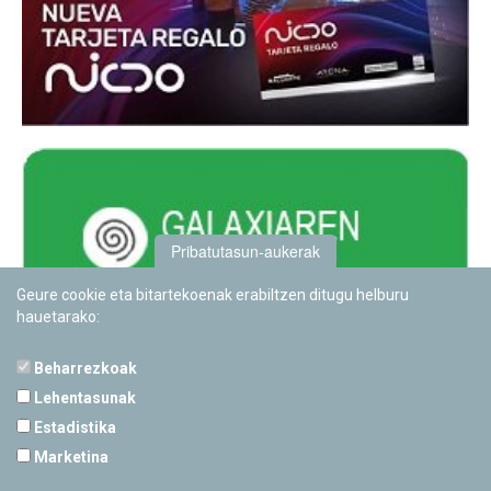
Pribatutasun-aukerak
Geure cookie eta bitartekoenak erabiltzen ditugu helburu
hauetarako:
Beharrezkoak
Lehentasunak
Estadistika
PAMPLONETARIOA
Marketina
Calle Sancho RamÃ­rez, s/n
31008 Pamplona, Navarra