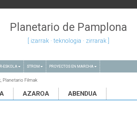
Planetario de Pamplona
[ izarrak · teknologia · zirrarak ]
AR-ESKOLA
STROM
PROYECTOS EN MARCHA
k, Planetario Filmak
IA
AZAROA
ABENDUA