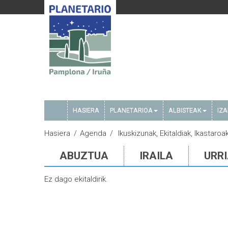
HASIERA
PLANETARIOA
ALBISTEAK
IZ
Hasiera
Agenda
Ikuskizunak, Ekitaldiak, Ikastaroa
ABUZTUA
IRAILA
URR
Ez dago ekitaldirik.