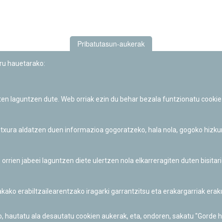
Pribatutasun-aukerak
uru hauetarako:
iten laguntzen dute. Web orriak ezin du behar bezala funtzionatu cookie
Iruñeko Planetarioaren zientzia-dibulgazio eta hezkuntza jarduerek
Fundación "la Caixa"ren sustapena dute.
 itxura aldatzen duen informazioa gogoratzeko, hala nola, gogoko hizk
ien jabeei laguntzen diete ulertzen nola elkarreragiten duten bisita
nakako erabiltzailearentzako iragarki garrantzitsu eta erakargarriak er
o, hautatu ala desautatu cookien aukerak, eta, ondoren, sakatu "Gorde 