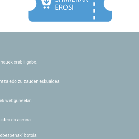
Facebook
Twitter
Youtube
Flickr
Instagr
 hauek erabili gabe.
Pribatutasun-politika eta Lege-oharra
Cookie-en politika
Informazio publikoa eskatzeko baimena
untza edo zu zauden eskualdea.
Irisgarritasuna
riek webguneekin.
akustea da asmoa.
hobespenak" botoia.