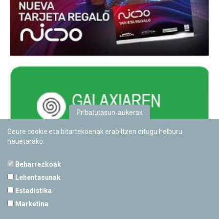
Pribatutasun-aukerak
Geure cookie eta bitartekoenak erabiltzen ditugu helburu
hauetarako:
Beharrezkoak
Lehentasunak
Estadistika
PAMPLONETARIOA
Marketina
Calle Sancho RamÃ­rez, s/n
31008 Pamplona, Navarra