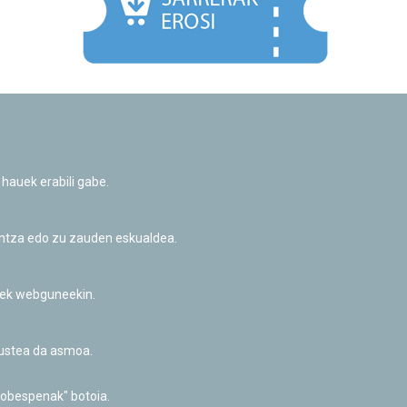
Facebook
Twitter
Youtube
Flickr
Instagr
 hauek erabili gabe.
Pribatutasun-politika eta Lege-oharra
Cookie-en politika
Informazio publikoa eskatzeko baimena
untza edo zu zauden eskualdea.
Irisgarritasuna
riek webguneekin.
akustea da asmoa.
hobespenak" botoia.