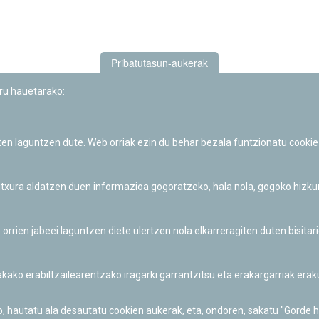
Pribatutasun-aukerak
uru hauetarako:
iten laguntzen dute. Web orriak ezin du behar bezala funtzionatu cookie
Iruñeko Planetarioaren zientzia-dibulgazio eta hezkuntza jarduerek
Fundación "la Caixa"ren sustapena dute.
 itxura aldatzen duen informazioa gogoratzeko, hala nola, gogoko hizk
ien jabeei laguntzen diete ulertzen nola elkarreragiten duten bisita
nakako erabiltzailearentzako iragarki garrantzitsu eta erakargarriak er
o, hautatu ala desautatu cookien aukerak, eta, ondoren, sakatu "Gorde 