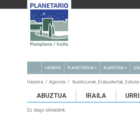
HASIERA
PLANETARIOA
ALBISTEAK
IZ
Hasiera
Agenda
Ikuskizunak, Erakusketak, Eskola-
ABUZTUA
IRAILA
URR
Ez dago ekitaldirik.