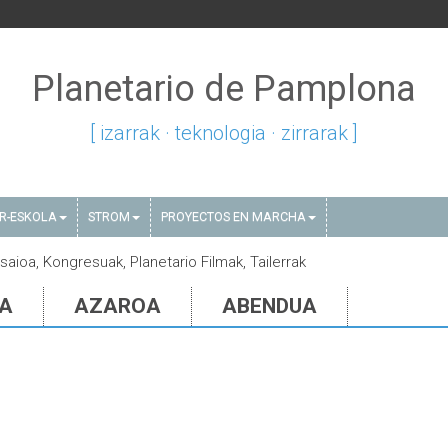
Planetario de Pamplona
[ izarrak · teknologia · zirrarak ]
AR-ESKOLA
STROM
PROYECTOS EN MARCHA
saioa, Kongresuak, Planetario Filmak, Tailerrak
IA
AZAROA
ABENDUA