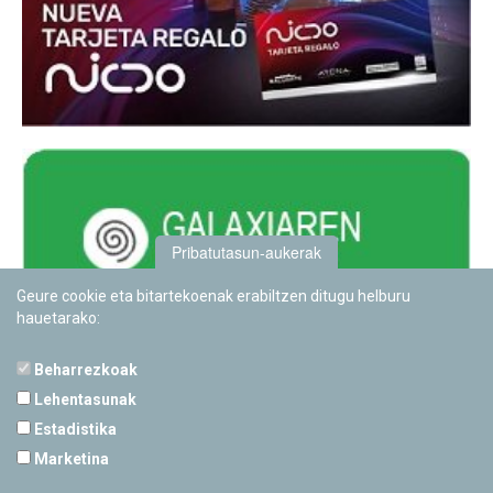
Pribatutasun-aukerak
Geure cookie eta bitartekoenak erabiltzen ditugu helburu
hauetarako:
Beharrezkoak
Lehentasunak
Estadistika
PAMPLONETARIOA
Marketina
Calle Sancho RamÃ­rez, s/n
31008 Pamplona, Navarra