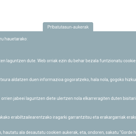
Pribatutasun-aukerak
uru hauetarako:
iten laguntzen dute. Web orriak ezin du behar bezala funtzionatu cookie
Iruñeko Planetarioaren zientzia-dibulgazio eta hezkuntza jarduerek
Fundación "la Caixa"ren sustapena dute.
 itxura aldatzen duen informazioa gogoratzeko, hala nola, gogoko hizk
ien jabeei laguntzen diete ulertzen nola elkarreragiten duten bisita
nakako erabiltzailearentzako iragarki garrantzitsu eta erakargarriak er
o, hautatu ala desautatu cookien aukerak, eta, ondoren, sakatu "Gorde 