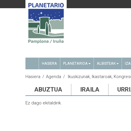
HASIERA
PLANETARIOA
ALBISTEAK
IZ
Hasiera
Agenda
Ikuskizunak, Ikastaroak, Kongresu
ABUZTUA
IRAILA
URR
Ez dago ekitaldirik.