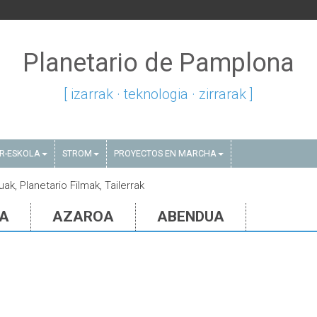
Planetario de Pamplona
[ izarrak · teknologia · zirrarak ]
AR-ESKOLA
STROM
PROYECTOS EN MARCHA
ak, Planetario Filmak, Tailerrak
IA
AZAROA
ABENDUA