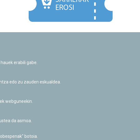
Facebook
Twitter
Youtube
Flickr
Instagr
 hauek erabili gabe.
Pribatutasun-politika eta Lege-oharra
Cookie-en politika
Informazio publikoa eskatzeko baimena
untza edo zu zauden eskualdea.
Irisgarritasuna
riek webguneekin.
akustea da asmoa.
hobespenak" botoia.