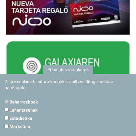
Pribatutasun-aukerak
Geure cookie eta bitartekoenak erabiltzen ditugu helburu
hauetarako:
Beharrezkoak
Lehentasunak
Estadistika
PAMPLONETARIOA
Marketina
Calle Sancho RamÃ­rez, s/n
31008 Pamplona, Navarra