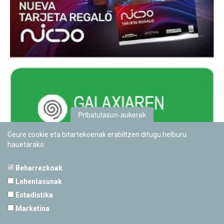
Pribatutasun-aukerak
Geure cookie eta bitartekoenak erabiltzen ditugu helburu
hauetarako:
Beharrezkoak
Lehentasunak
Estadistika
PAMPLONETARIOA
Marketina
Calle Sancho RamÃ­rez, s/n
31008 Pamplona, Navarra