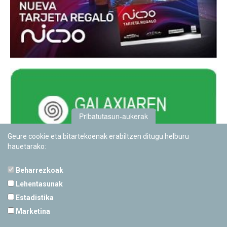
Pribatutasun-aukerak
Geure cookie eta bitartekoenak erabiltzen ditugu helburu
hauetarako:
Beharrezkoak
Lehentasunak
Estadistika
PAMPLONETARIOA
Marketina
Calle Sancho RamÃ­rez, s/n
31008 Pamplona, Navarra