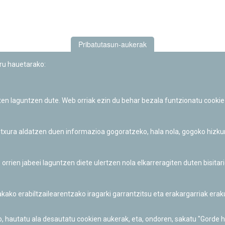
Pribatutasun-aukerak
uru hauetarako:
iten laguntzen dute. Web orriak ezin du behar bezala funtzionatu cookie
Iruñeko Planetarioaren zientzia-dibulgazio eta hezkuntza jarduerek
Fundación "la Caixa"ren sustapena dute.
 itxura aldatzen duen informazioa gogoratzeko, hala nola, gogoko hizk
ien jabeei laguntzen diete ulertzen nola elkarreragiten duten bisita
nakako erabiltzailearentzako iragarki garrantzitsu eta erakargarriak er
o, hautatu ala desautatu cookien aukerak, eta, ondoren, sakatu "Gorde 