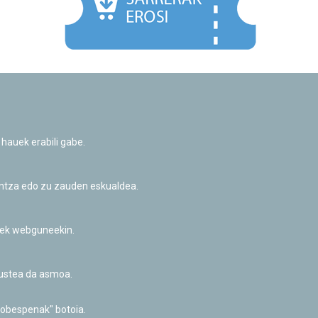
Facebook
Twitter
Youtube
Flickr
Instagr
 hauek erabili gabe.
Pribatutasun-politika eta Lege-oharra
Cookie-en politika
Informazio publikoa eskatzeko baimena
untza edo zu zauden eskualdea.
Irisgarritasuna
riek webguneekin.
akustea da asmoa.
hobespenak" botoia.