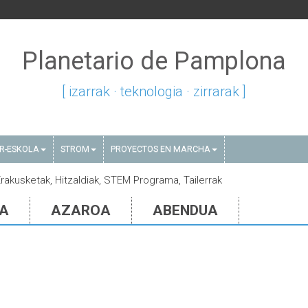
Planetario de Pamplona
[ izarrak · teknologia · zirrarak ]
AR-ESKOLA
STROM
PROYECTOS EN MARCHA
Erakusketak, Hitzaldiak, STEM Programa, Tailerrak
IA
AZAROA
ABENDUA