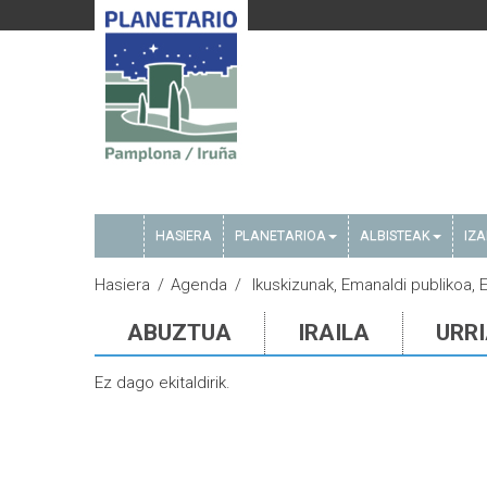
HASIERA
PLANETARIOA
ALBISTEAK
IZ
Hasiera
Agenda
Ikuskizunak, Emanaldi publikoa, 
ABUZTUA
IRAILA
URR
Ez dago ekitaldirik.