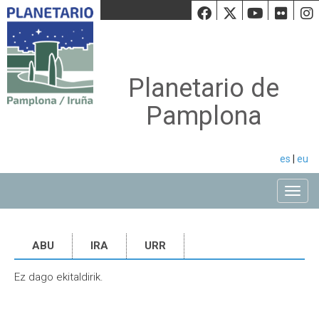
Facebook
Twiiter
Youtu
Fli
Planetario de
Pamplona
es
|
eu
Toggle
ABU
IRA
URR
Ez dago ekitaldirik.