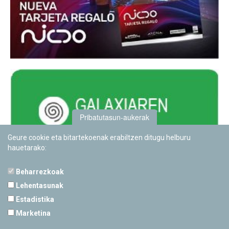
Pribatutasun-aukerak
Geure cookie eta bitartekoenak erabiltzen ditugu helburu
hauetarako:
Beharrezkoak
Lehentasunak
Estadistika
PAMPLONETARIOA
Marketina
Calle Sancho RamÃ­rez, s/n
31008 Pamplona, Navarra