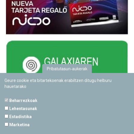
Pribatutasun-aukerak
Geure cookie eta bitartekoenak erabiltzen ditugu helburu
hauetarako:
Beharrezkoak
Lehentasunak
Estadistika
PAMPLONETARIOA
Marketina
Calle Sancho RamÃ­rez, s/n
31008 Pamplona, Navarra