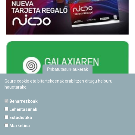
Pribatutasun-aukerak
Geure cookie eta bitartekoenak erabiltzen ditugu helburu
hauetarako:
Beharrezkoak
Lehentasunak
Estadistika
PAMPLONETARIOA
Marketina
Calle Sancho RamÃ­rez, s/n
31008 Pamplona, Navarra