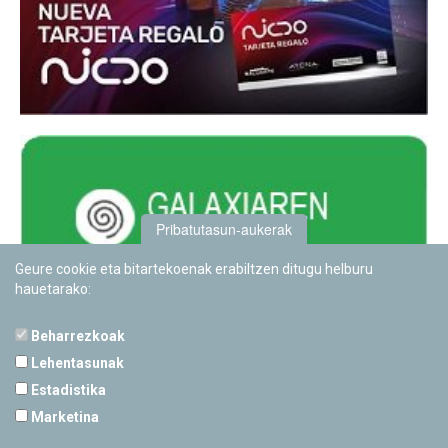
Pribatutasun-aukerak
Geure cookie eta bitartekoenak erabiltzen ditugu helburu
hauetarako:
Beharrezkoak
Lehentasunak
Estadistika
PAMPLONETARIOA
Marketina
Calle Sancho RamÃ­rez, s/n
31008 Pamplona, Navarra