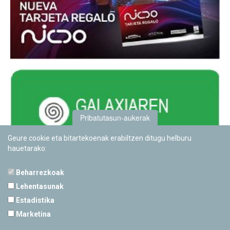
Pribatutasun-aukerak
Geure cookie eta bitartekoenak erabiltzen ditugu helburu
hauetarako:
Beharrezkoak
Lehentasunak
Estadistika
PAMPLONETARIOA
Marketina
Calle Sancho RamÃ­rez, s/n
31008 Pamplona, Navarra