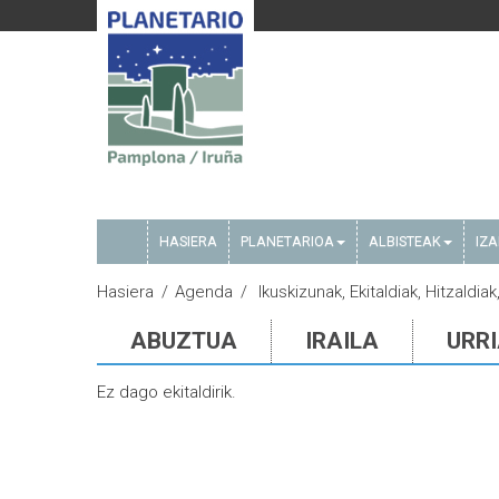
HASIERA
PLANETARIOA
ALBISTEAK
IZ
Hasiera
Agenda
Ikuskizunak, Ekitaldiak, Hitzaldia
ABUZTUA
IRAILA
URR
Ez dago ekitaldirik.