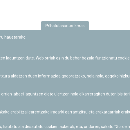
Pribatutasun-aukerak
uru hauetarako:
iten laguntzen dute. Web orriak ezin du behar bezala funtzionatu cookie
Iruñeko Planetarioaren zientzia-dibulgazio eta hezkuntza jarduerek
Fundación "la Caixa"ren sustapena dute.
 itxura aldatzen duen informazioa gogoratzeko, hala nola, gogoko hizk
ien jabeei laguntzen diete ulertzen nola elkarreragiten duten bisita
nakako erabiltzailearentzako iragarki garrantzitsu eta erakargarriak er
o, hautatu ala desautatu cookien aukerak, eta, ondoren, sakatu "Gorde 