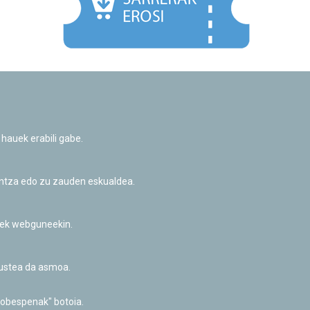
Facebook
Twitter
Youtube
Flickr
Instagr
 hauek erabili gabe.
Pribatutasun-politika eta Lege-oharra
Cookie-en politika
Informazio publikoa eskatzeko baimena
untza edo zu zauden eskualdea.
Irisgarritasuna
riek webguneekin.
akustea da asmoa.
hobespenak" botoia.