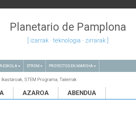
Planetario de Pamplona
[ izarrak · teknologia · zirrarak ]
AR-ESKOLA
STROM
PROYECTOS EN MARCHA
k, Ikastaroak, STEM Programa, Tailerrak
IA
AZAROA
ABENDUA