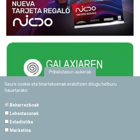
Pribatutasun-aukerak
Geure cookie eta bitartekoenak erabiltzen ditugu helburu
hauetarako:
Beharrezkoak
Lehentasunak
Estadistika
PAMPLONETARIOA
Marketina
Calle Sancho RamÃ­rez, s/n
31008 Pamplona, Navarra