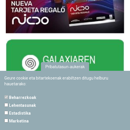
Pribatutasun-aukerak
Geure cookie eta bitartekoenak erabiltzen ditugu helburu
hauetarako:
Beharrezkoak
Lehentasunak
Estadistika
PAMPLONETARIOA
Marketina
Calle Sancho RamÃ­rez, s/n
31008 Pamplona, Navarra