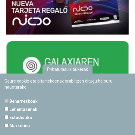
Pribatutasun-aukerak
Geure cookie eta bitartekoenak erabiltzen ditugu helburu
hauetarako:
Beharrezkoak
Lehentasunak
Estadistika
PAMPLONETARIOA
Marketina
Calle Sancho RamÃ­rez, s/n
31008 Pamplona, Navarra