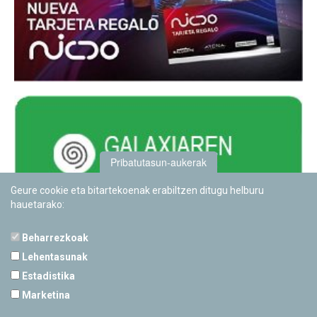
Pribatutasun-aukerak
Geure cookie eta bitartekoenak erabiltzen ditugu helburu
hauetarako:
Beharrezkoak
Lehentasunak
Estadistika
PAMPLONETARIOA
Marketina
Calle Sancho RamÃ­rez, s/n
31008 Pamplona, Navarra