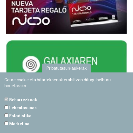
Pribatutasun-aukerak
Geure cookie eta bitartekoenak erabiltzen ditugu helburu
hauetarako:
Beharrezkoak
Lehentasunak
Estadistika
PAMPLONETARIOA
Marketina
Calle Sancho RamÃ­rez, s/n
31008 Pamplona, Navarra