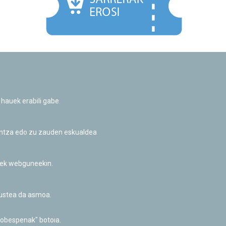
Facebook
Twitter
Youtube
Flickr
Instagr
 hauek erabili gabe.
Pribatutasun-politika eta Lege-oharra
Cookie-en politika
Informazio publikoa eskatzeko baimena
untza edo zu zauden eskualdea.
Irisgarritasuna
riek webguneekin.
akustea da asmoa.
hobespenak" botoia.