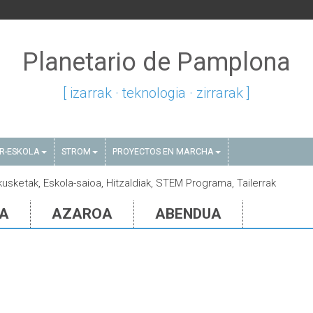
Planetario de Pamplona
[ izarrak · teknologia · zirrarak ]
AR-ESKOLA
STROM
PROYECTOS EN MARCHA
akusketak, Eskola-saioa, Hitzaldiak, STEM Programa, Tailerrak
IA
AZAROA
ABENDUA