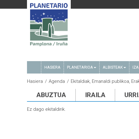
HASIERA
PLANETARIOA
ALBISTEAK
IZ
Hasiera
Agenda
Ekitaldiak, Emanaldi publikoa, Er
ABUZTUA
IRAILA
URR
Ez dago ekitaldirik.