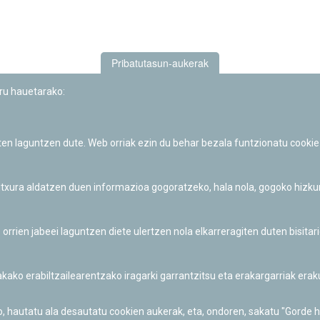
Pribatutasun-aukerak
uru hauetarako:
iten laguntzen dute. Web orriak ezin du behar bezala funtzionatu cookie
Iruñeko Planetarioaren zientzia-dibulgazio eta hezkuntza jarduerek
Fundación "la Caixa"ren sustapena dute.
 itxura aldatzen duen informazioa gogoratzeko, hala nola, gogoko hizk
ien jabeei laguntzen diete ulertzen nola elkarreragiten duten bisita
nakako erabiltzailearentzako iragarki garrantzitsu eta erakargarriak er
o, hautatu ala desautatu cookien aukerak, eta, ondoren, sakatu "Gorde 