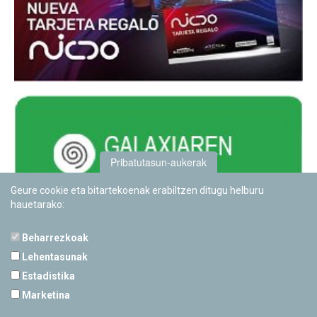
Pribatutasun-aukerak
Geure cookie eta bitartekoenak erabiltzen ditugu helburu
hauetarako:
Beharrezkoak
Lehentasunak
Estadistika
PAMPLONETARIOA
Marketina
Calle Sancho RamÃ­rez, s/n
31008 Pamplona, Navarra