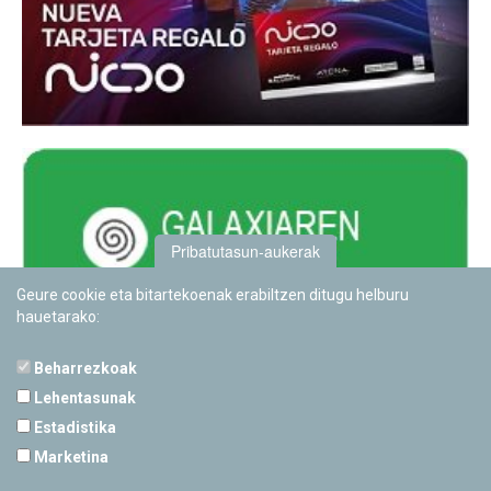
Pribatutasun-aukerak
Geure cookie eta bitartekoenak erabiltzen ditugu helburu
hauetarako:
Beharrezkoak
Lehentasunak
Estadistika
PAMPLONETARIOA
Marketina
Calle Sancho RamÃ­rez, s/n
31008 Pamplona, Navarra