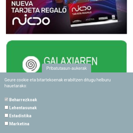
Pribatutasun-aukerak
Geure cookie eta bitartekoenak erabiltzen ditugu helburu
hauetarako:
Beharrezkoak
Lehentasunak
Estadistika
PAMPLONETARIOA
Marketina
Calle Sancho RamÃ­rez, s/n
31008 Pamplona, Navarra