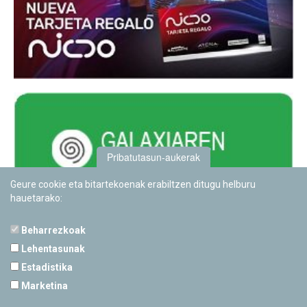
Pribatutasun-aukerak
Geure cookie eta bitartekoenak erabiltzen ditugu helburu
hauetarako:
Beharrezkoak
Lehentasunak
Estadistika
PAMPLONETARIOA
Marketina
Calle Sancho RamÃ­rez, s/n
31008 Pamplona, Navarra