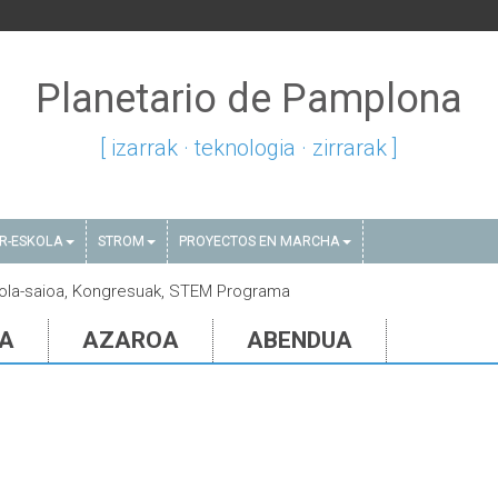
Planetario de Pamplona
[ izarrak · teknologia · zirrarak ]
AR-ESKOLA
STROM
PROYECTOS EN MARCHA
skola-saioa, Kongresuak, STEM Programa
IA
AZAROA
ABENDUA