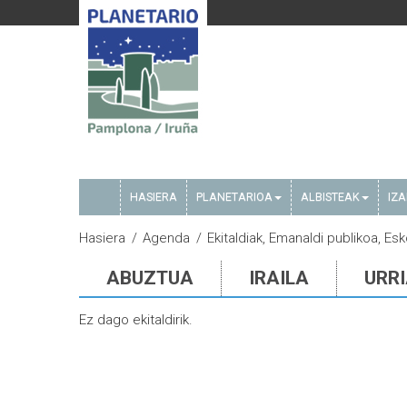
HASIERA
PLANETARIOA
ALBISTEAK
IZ
Hasiera
Agenda
Ekitaldiak, Emanaldi publikoa, E
ABUZTUA
IRAILA
URR
Ez dago ekitaldirik.