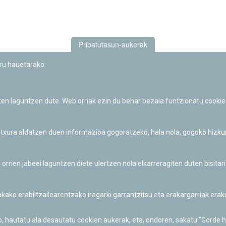
Pribatutasun-aukerak
uru hauetarako:
iten laguntzen dute. Web orriak ezin du behar bezala funtzionatu cookie
Iruñeko Planetarioaren zientzia-dibulgazio eta hezkuntza jarduerek
Fundación "la Caixa"ren sustapena dute.
 itxura aldatzen duen informazioa gogoratzeko, hala nola, gogoko hizk
ien jabeei laguntzen diete ulertzen nola elkarreragiten duten bisita
nakako erabiltzailearentzako iragarki garrantzitsu eta erakargarriak er
o, hautatu ala desautatu cookien aukerak, eta, ondoren, sakatu "Gorde 