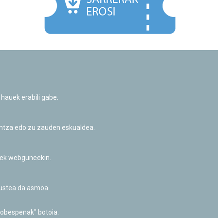
Facebook
Twitter
Youtube
Flickr
Instagr
 hauek erabili gabe.
Pribatutasun-politika eta Lege-oharra
Cookie-en politika
Informazio publikoa eskatzeko baimena
untza edo zu zauden eskualdea.
Irisgarritasuna
riek webguneekin.
akustea da asmoa.
hobespenak" botoia.