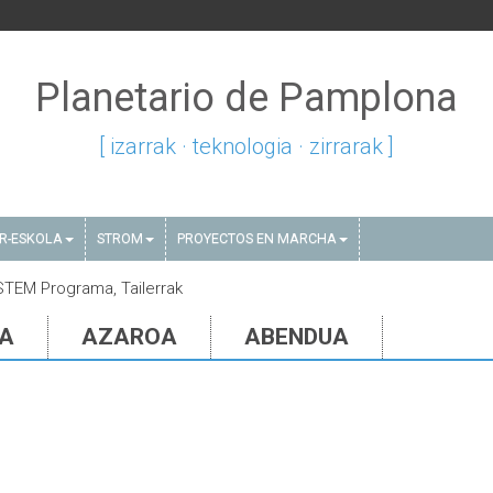
Planetario de Pamplona
[ izarrak · teknologia · zirrarak ]
AR-ESKOLA
STROM
PROYECTOS EN MARCHA
STEM Programa, Tailerrak
IA
AZAROA
ABENDUA