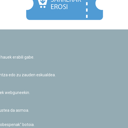
Facebook
Twitter
Youtube
Flickr
Instagr
 hauek erabili gabe.
Pribatutasun-politika eta Lege-oharra
Cookie-en politika
Informazio publikoa eskatzeko baimena
untza edo zu zauden eskualdea.
Irisgarritasuna
riek webguneekin.
akustea da asmoa.
hobespenak" botoia.