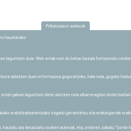
Pribatutasun-aukerak
uru hauetarako:
iten laguntzen dute. Web orriak ezin du behar bezala funtzionatu cookie
Iruñeko Planetarioaren zientzia-dibulgazio eta hezkuntza jarduerek
Fundación "la Caixa"ren sustapena dute.
 itxura aldatzen duen informazioa gogoratzeko, hala nola, gogoko hizk
ien jabeei laguntzen diete ulertzen nola elkarreragiten duten bisita
nakako erabiltzailearentzako iragarki garrantzitsu eta erakargarriak er
o, hautatu ala desautatu cookien aukerak, eta, ondoren, sakatu "Gorde 