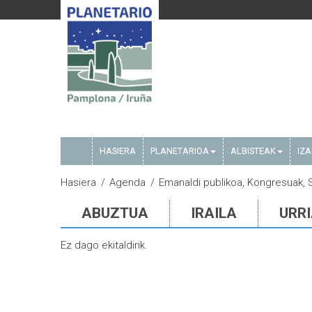
HASIERA
PLANETARIOA
ALBISTEAK
IZ
Hasiera
Agenda
Emanaldi publikoa, Kongresuak, 
ABUZTUA
IRAILA
URR
Ez dago ekitaldirik.