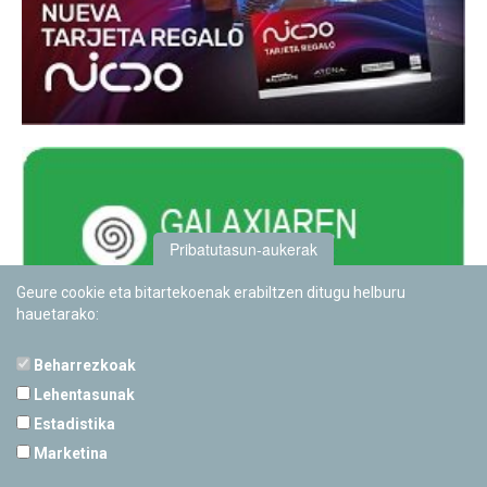
Pribatutasun-aukerak
Geure cookie eta bitartekoenak erabiltzen ditugu helburu
hauetarako:
Beharrezkoak
Lehentasunak
Estadistika
PAMPLONETARIOA
Marketina
Calle Sancho RamÃ­rez, s/n
31008 Pamplona, Navarra