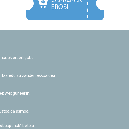
Facebook
Twitter
Youtube
Flickr
Instagr
 hauek erabili gabe.
Pribatutasun-politika eta Lege-oharra
Cookie-en politika
Informazio publikoa eskatzeko baimena
untza edo zu zauden eskualdea.
Irisgarritasuna
riek webguneekin.
akustea da asmoa.
hobespenak" botoia.