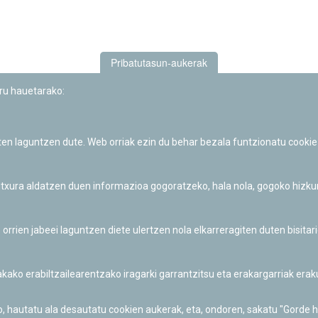
Pribatutasun-aukerak
uru hauetarako:
iten laguntzen dute. Web orriak ezin du behar bezala funtzionatu cookie
Iruñeko Planetarioaren zientzia-dibulgazio eta hezkuntza jarduerek
Fundación "la Caixa"ren sustapena dute.
 itxura aldatzen duen informazioa gogoratzeko, hala nola, gogoko hizk
ien jabeei laguntzen diete ulertzen nola elkarreragiten duten bisita
nakako erabiltzailearentzako iragarki garrantzitsu eta erakargarriak er
o, hautatu ala desautatu cookien aukerak, eta, ondoren, sakatu "Gorde 