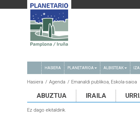
HASIERA
PLANETARIOA
ALBISTEAK
IZ
Hasiera
Agenda
Emanaldi publikoa, Eskola-saioa
ABUZTUA
IRAILA
URR
Ez dago ekitaldirik.