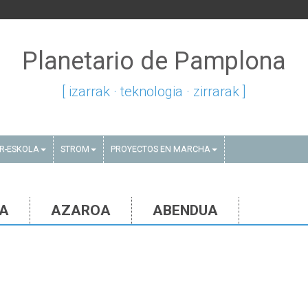
Planetario de Pamplona
[ izarrak · teknologia · zirrarak ]
AR-ESKOLA
STROM
PROYECTOS EN MARCHA
IA
AZAROA
ABENDUA