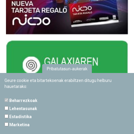
Pribatutasun-aukerak
Geure cookie eta bitartekoenak erabiltzen ditugu helburu
hauetarako:
Beharrezkoak
Lehentasunak
Estadistika
PAMPLONETARIOA
Marketina
Calle Sancho RamÃ­rez, s/n
31008 Pamplona, Navarra