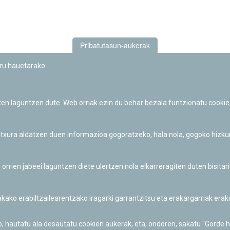
Pribatutasun-aukerak
uru hauetarako:
iten laguntzen dute. Web orriak ezin du behar bezala funtzionatu cookie
Iruñeko Planetarioaren zientzia-dibulgazio eta hezkuntza jarduerek
Fundación "la Caixa"ren sustapena dute.
 itxura aldatzen duen informazioa gogoratzeko, hala nola, gogoko hizk
ien jabeei laguntzen diete ulertzen nola elkarreragiten duten bisita
nakako erabiltzailearentzako iragarki garrantzitsu eta erakargarriak er
o, hautatu ala desautatu cookien aukerak, eta, ondoren, sakatu "Gorde 