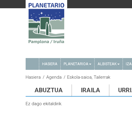
HASIERA
PLANETARIOA
ALBISTEAK
IZ
Hasiera
Agenda
Eskola-saioa, Tailerrak
ABUZTUA
IRAILA
URR
Ez dago ekitaldirik.