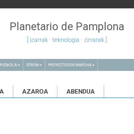
Planetario de Pamplona
[ izarrak · teknologia · zirrarak ]
AR-ESKOLA
STROM
PROYECTOS EN MARCHA
IA
AZAROA
ABENDUA