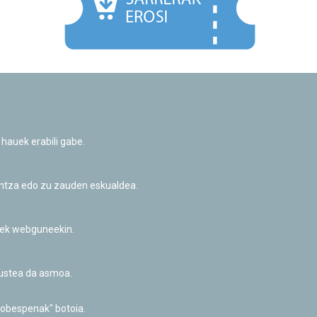
Facebook
Twitter
Youtube
Flickr
Instagr
 hauek erabili gabe.
Pribatutasun-politika eta Lege-oharra
Cookie-en politika
Informazio publikoa eskatzeko baimena
untza edo zu zauden eskualdea.
Irisgarritasuna
riek webguneekin.
akustea da asmoa.
hobespenak" botoia.