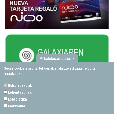
Pribatutasun-aukerak
Geure cookie eta bitartekoenak erabiltzen ditugu helburu
hauetarako:
Beharrezkoak
Lehentasunak
Estadistika
PAMPLONETARIOA
Marketina
Calle Sancho RamÃ­rez, s/n
31008 Pamplona, Navarra