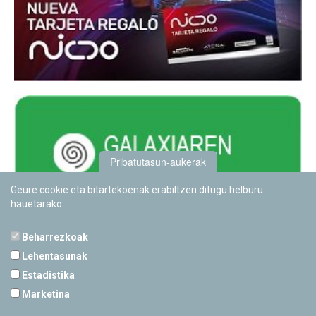
Pribatutasun-aukerak
Geure cookie eta bitartekoenak erabiltzen ditugu helburu
hauetarako:
Beharrezkoak
Lehentasunak
Estadistika
PAMPLONETARIOA
Marketina
Calle Sancho RamÃ­rez, s/n
31008 Pamplona, Navarra