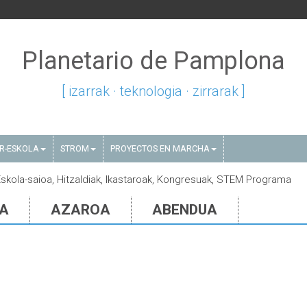
Planetario de Pamplona
[ izarrak · teknologia · zirrarak ]
AR-ESKOLA
STROM
PROYECTOS EN MARCHA
Eskola-saioa, Hitzaldiak, Ikastaroak, Kongresuak, STEM Programa
IA
AZAROA
ABENDUA