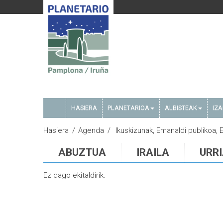
HASIERA
PLANETARIOA
ALBISTEAK
IZ
Hasiera
Agenda
Ikuskizunak, Emanaldi publikoa, 
ABUZTUA
IRAILA
URR
Ez dago ekitaldirik.