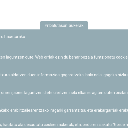
Pribatutasun-aukerak
uru hauetarako:
iten laguntzen dute. Web orriak ezin du behar bezala funtzionatu cookie
Iruñeko Planetarioaren zientzia-dibulgazio eta hezkuntza jarduerek
Fundación "la Caixa"ren sustapena dute.
 itxura aldatzen duen informazioa gogoratzeko, hala nola, gogoko hizk
ien jabeei laguntzen diete ulertzen nola elkarreragiten duten bisita
nakako erabiltzailearentzako iragarki garrantzitsu eta erakargarriak er
o, hautatu ala desautatu cookien aukerak, eta, ondoren, sakatu "Gorde 