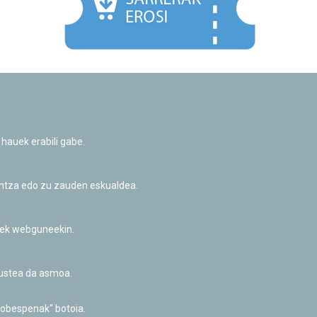
Facebook
Twitter
Youtube
Flickr
Instagr
 hauek erabili gabe.
Pribatutasun-politika eta Lege-oharra
Cookie-en politika
Informazio publikoa eskatzeko baimena
untza edo zu zauden eskualdea.
Irisgarritasuna
riek webguneekin.
akustea da asmoa.
hobespenak" botoia.