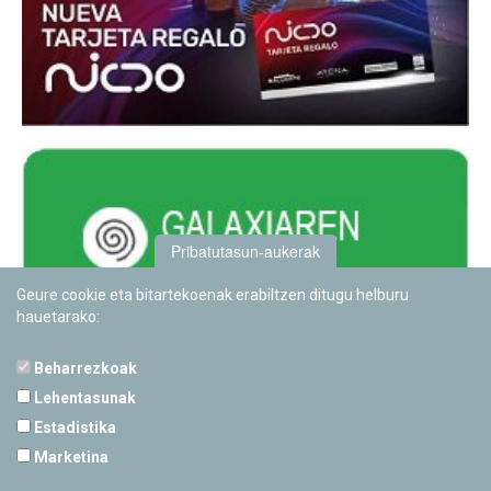
Pribatutasun-aukerak
Geure cookie eta bitartekoenak erabiltzen ditugu helburu
hauetarako:
Beharrezkoak
Lehentasunak
Estadistika
PAMPLONETARIOA
Marketina
Calle Sancho RamÃ­rez, s/n
31008 Pamplona, Navarra