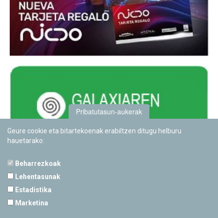
Pribatutasun-aukerak
Geure cookie eta bitartekoenak erabiltzen ditugu helburu
hauetarako:
Beharrezkoak
Lehentasunak
Estadistika
PAMPLONETARIOA
Marketina
Calle Sancho RamÃ­rez, s/n
31008 Pamplona, Navarra