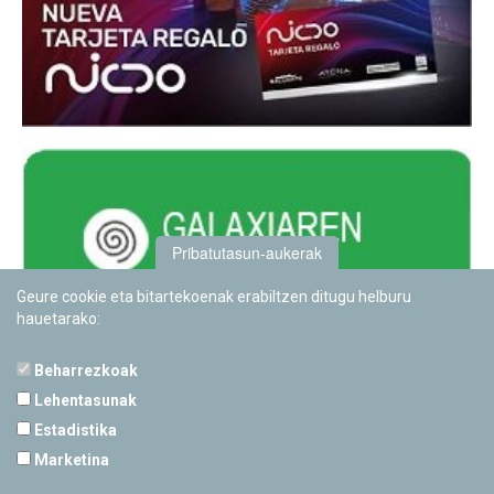
Pribatutasun-aukerak
Geure cookie eta bitartekoenak erabiltzen ditugu helburu
hauetarako:
Beharrezkoak
Lehentasunak
Estadistika
PAMPLONETARIOA
Marketina
Calle Sancho RamÃ­rez, s/n
31008 Pamplona, Navarra