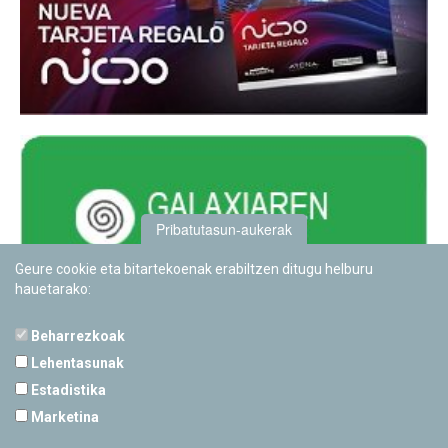
Pribatutasun-aukerak
Geure cookie eta bitartekoenak erabiltzen ditugu helburu
hauetarako:
Beharrezkoak
Lehentasunak
Estadistika
PAMPLONETARIOA
Marketina
Calle Sancho RamÃ­rez, s/n
31008 Pamplona, Navarra