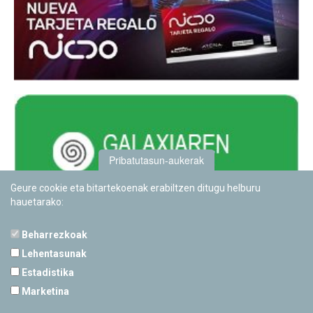
Pribatutasun-aukerak
Geure cookie eta bitartekoenak erabiltzen ditugu helburu
hauetarako:
Beharrezkoak
Lehentasunak
Estadistika
PAMPLONETARIOA
Marketina
Calle Sancho RamÃ­rez, s/n
31008 Pamplona, Navarra