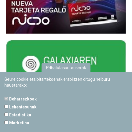
Pribatutasun-aukerak
Geure cookie eta bitartekoenak erabiltzen ditugu helburu
hauetarako:
Beharrezkoak
Lehentasunak
Estadistika
PAMPLONETARIOA
Marketina
Calle Sancho RamÃ­rez, s/n
31008 Pamplona, Navarra