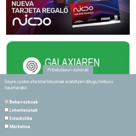
Pribatutasun-aukerak
Geure cookie eta bitartekoenak erabiltzen ditugu helburu
hauetarako:
Beharrezkoak
Lehentasunak
Estadistika
PAMPLONETARIOA
Marketina
Calle Sancho RamÃ­rez, s/n
31008 Pamplona, Navarra